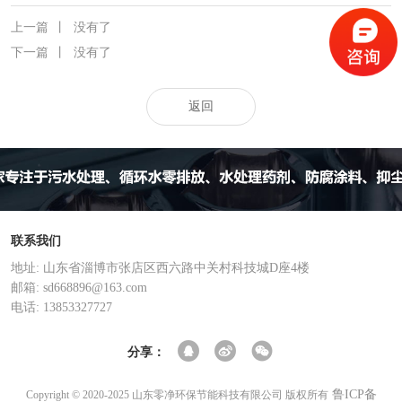
上一篇
丨
没有了
下一篇
丨
没有了
返回
联系我们
地址: 山东省淄博市张店区西六路中关村科技城D座4楼
邮箱: sd668896@163.com
电话: 13853327727
分享：
鲁ICP备
Copyright © 2020-2025 山东零净环保节能科技有限公司 版权所有