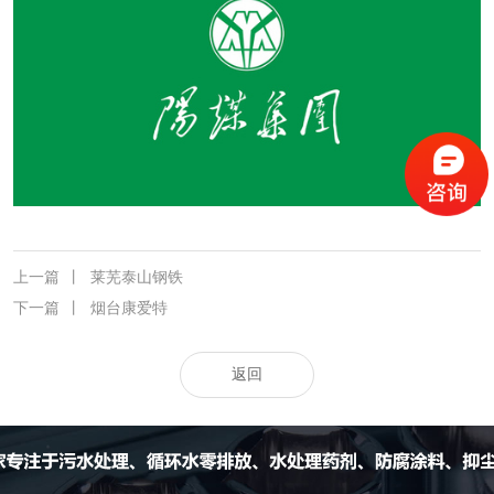
上一篇
丨
莱芜泰山钢铁
下一篇
丨
烟台康爱特
返回