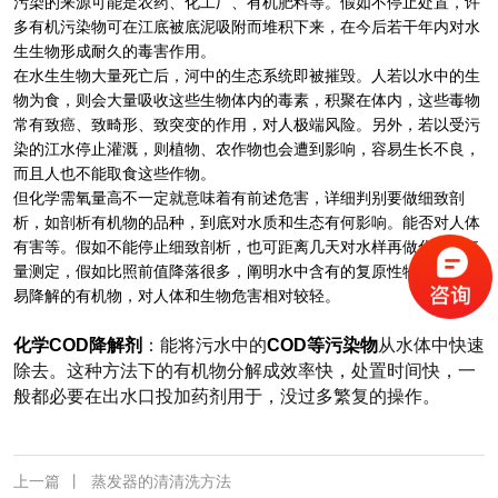
污染的来源可能是农药、化工厂、有机肥料等。假如不停止处置，许
多有机污染物可在江底被底泥吸附而堆积下来，在今后若干年内对水
生生物形成耐久的毒害作用。
在水生生物大量死亡后，河中的生态系统即被摧毁。人若以水中的生
物为食，则会大量吸收这些生物体内的毒素，积聚在体内，这些毒物
常有致癌、致畸形、致突变的作用，对人极端风险。另外，若以受污
染的江水停止灌溉，则植物、农作物也会遭到影响，容易生长不良，
而且人也不能取食这些作物。
但化学需氧量高不一定就意味着有前述危害，详细判别要做细致剖
析，如剖析有机物的品种，到底对水质和生态有何影响。能否对人体
有害等。假如不能停止细致剖析，也可距离几天对水样再做化学需氧
量测定，假如比照前值降落很多，阐明水中含有的复原性物质主要是
易降解的有机物，对人体和生物危害相对较轻。
化学COD降解剂
：能将污水中的
COD等污染物
从水体中快速
除去。这种方法下的有机物分解成效率快，处置时间快，一
般都必要在出水口投加药剂用于，没过多繁复的操作。
上一篇
丨
蒸发器的清清洗方法