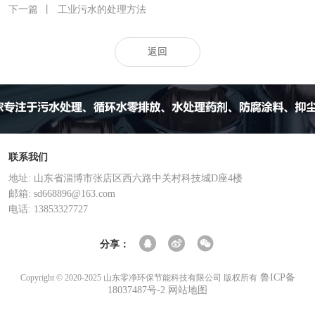
下一篇
丨
工业污水的处理方法
返回
联系我们
地址: 山东省淄博市张店区西六路中关村科技城D座4楼
邮箱: sd668896@163.com
电话: 13853327727
分享：
鲁ICP备
Copyright © 2020-2025 山东零净环保节能科技有限公司 版权所有
18037487号-2
网站地图