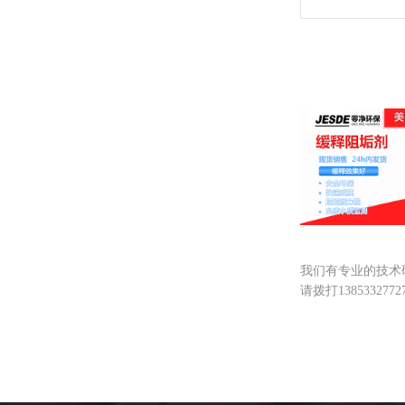
缓蚀阻垢剂
我们有专业的技术
请拨打138533