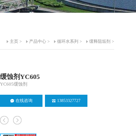
主页
>
产品中心
>
循环水系列
>
缓释阻垢剂
>
缓蚀剂YC605
YC605缓蚀剂
在线咨询
13853327727