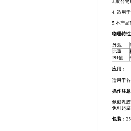
3.聚合
4. 适
5.本产
物理特性
外观
比重
PH值
应用：
适用于各
操作注意
佩戴乳胶
免引起腐
包装：
2