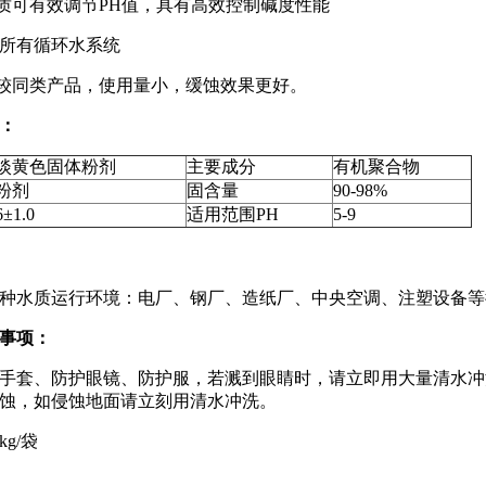
物质可有效调节PH值，具有高效控制碱度性能
用于所有循环水系统
品较同类产品，使用量小，缓蚀效果更好。
：
淡黄色固体粉剂
主要成分
有机聚合物
粉剂
固含量
90-98%
6±1.0
适用范围PH
5-9
种水质运行环境：电厂、钢厂、造纸厂、中央空调、注塑设备等
事项：
手套、防护眼镜、防护服，若溅到眼睛时，请立即用大量清水冲
蚀，如侵蚀地面请立刻用清水冲洗。
5kg/袋