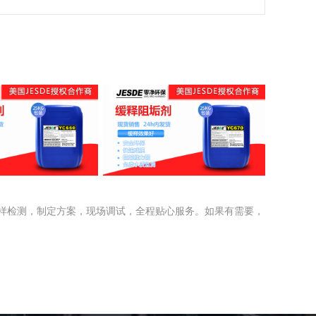
阻垢剂YC660
缓蚀阻垢剂YC670
样检测，制定方案，现场调试，全程贴心服务。如果有需要，