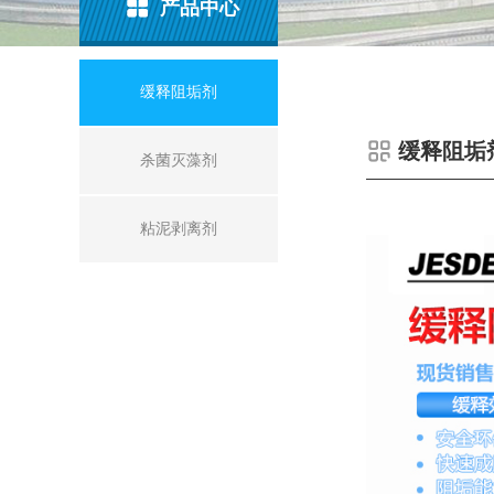
产品中心
缓释阻垢剂
缓释阻垢
杀菌灭藻剂
粘泥剥离剂