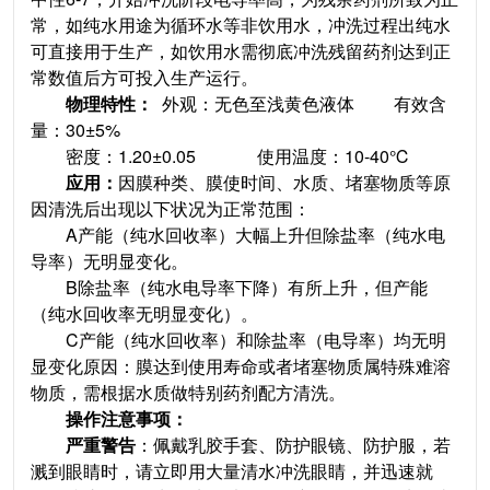
常，如纯水用途为循环水等非饮用水，冲洗过程出纯水
可直接用于生产，如饮用水需彻底冲洗残留药剂达到正
常数值后方可投入生产运行。
物理特性：
外观：无色至浅黄色液体 有效含
量：30±5%
密度：1.20±0.05 使用温度：10-40℃
应用：
因膜种类、膜使时间、水质、堵塞物质等原
因清洗后出现以下状况为正常范围：
A产能（纯水回收率）大幅上升但除盐率（纯水电
导率）无明显变化。
B除盐率（纯水电导率下降）有所上升，但产能
（纯水回收率无明显变化）。
C产能（纯水回收率）和除盐率（电导率）均无明
显变化原因：膜达到使用寿命或者堵塞物质属特殊难溶
物质，需根据水质做特别药剂配方清洗。
操作注意事项：
严重警告
：佩戴乳胶手套、防护眼镜、防护服，若
溅到眼睛时，请立即用大量清水冲洗眼睛，并迅速就