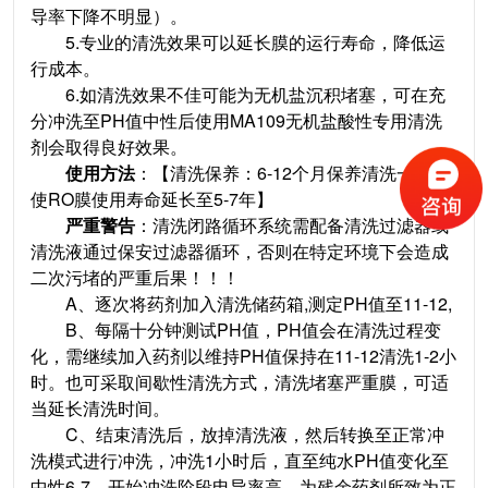
导率下降不明显）。
5.专业的清洗效果可以延长膜的运行寿命，降低运
行成本。
6.如清洗效果不佳可能为无机盐沉积堵塞，可在充
分冲洗至PH值中性后使用MA109无机盐酸性专用清洗
剂会取得良好效果。
使用方法
：【清洗保养：6-12个月保养清洗一次可
使RO膜使用寿命延长至5-7年】
严重警告
：清洗闭路循环系统需配备清洗过滤器或
清洗液通过保安过滤器循环，否则在特定环境下会造成
二次污堵的严重后果！！！
A、逐次将药剂加入清洗储药箱,测定PH值至11-12,
B、每隔十分钟测试PH值，PH值会在清洗过程变
化，需继续加入药剂以维持PH值保持在11-12清洗1-2小
时。也可采取间歇性清洗方式，清洗堵塞严重膜，可适
当延长清洗时间。
C、结束清洗后，放掉清洗液，然后转换至正常冲
洗模式进行冲洗，冲洗1小时后，直至纯水PH值变化至
中性6-7，开始冲洗阶段电导率高，为残余药剂所致为正