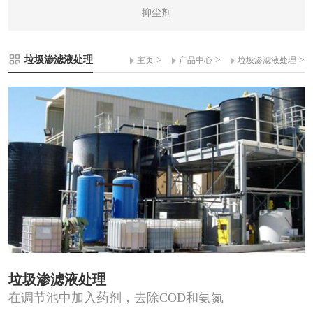
抑尘剂
垃圾渗滤液处理
>
>
>
主页
产品中心
垃圾渗滤液处理
垃圾渗滤液处理
在调节池中加入药剂，去除COD和氨氮